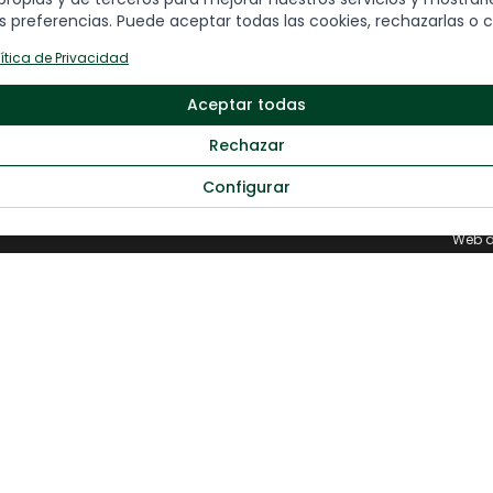
Fo
 preferencias. Puede aceptar todas las cookies, rechazarlas o c
Grandes destinos
lítica de Privacidad
Viajes por temática
Viajes destacados
Aceptar todas
Q
Salidas especiales
C
Rechazar
Configurar
Web d