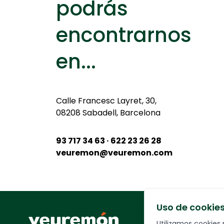
podrás
encontrarnos
en...
Calle
Francesc Layret, 30,
08208 Sabadell, Barcelona
93 717 34 63 · 622 23 26 28
veuremon@veuremon.com
Uso de cookie
Your Company
Utilizamos cookies 