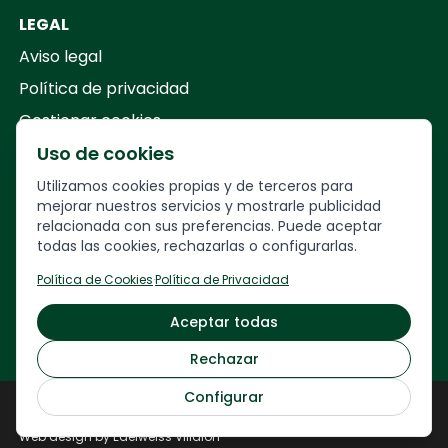
LEGAL
Aviso legal
Política de privacidad
Gestionar cookies
Uso de cookies
Your Company
Utilizamos cookies propias y de terceros para
mejorar nuestros servicios y mostrarle publicidad
relacionada con sus preferencias. Puede aceptar
Calle
Francesc Layret, 30,
todas las cookies, rechazarlas o configurarlas.
08208 Sabadell, Barcelona
Política de Cookies
·
Política de Privacidad
93 717 34 63 · 622 23 26 28
Aceptar todas
veuremon@veuremon.com
Rechazar
Configurar
Veuremón © 2024
Web development by
NORDLY ARROW
Web design by Edelweiss Villalón