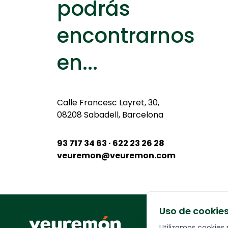
podrás
encontrarnos
en...
Calle
Francesc Layret, 30,
08208 Sabadell, Barcelona
93 717 34 63 · 622 23 26 28
veuremon@veuremon.com
Uso de cookie
Your Company
Utilizamos cookies 