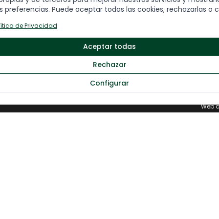
Fo
 preferencias. Puede aceptar todas las cookies, rechazarlas o c
Grandes destinos
lítica de Privacidad
Viajes por temática
Viajes destacados
Aceptar todas
Q
Salidas especiales
C
Rechazar
Configurar
Web d