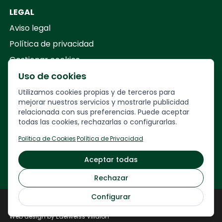
LEGAL
Aviso legal
Política de privacidad
Gestionar cookies
Uso de cookies
Your Company
Utilizamos cookies propias y de terceros para
mejorar nuestros servicios y mostrarle publicidad
relacionada con sus preferencias. Puede aceptar
Calle
Francesc Layret, 30,
todas las cookies, rechazarlas o configurarlas.
08208 Sabadell, Barcelona
Política de Cookies
·
Política de Privacidad
93 717 34 63 · 622 23 26 28
Aceptar todas
veuremon@veuremon.com
Rechazar
Configurar
Veuremón © 2024
Web development by
NORDLY ARROW
Web design by Edelweiss Villalón