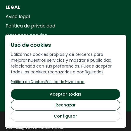
LEGAL
Aviso legal
Política de privacidad
Gestionar cookies
Uso de cookies
Your Company
Utilizamos cookies propias y de terceros para
mejorar nuestros servicios y mostrarle publicidad
relacionada con sus preferencias. Puede aceptar
Calle
Francesc Layret, 30,
todas las cookies, rechazarlas o configurarlas.
08208 Sabadell, Barcelona
Política de Cookies
·
Política de Privacidad
93 717 34 63 · 622 23 26 28
Aceptar todas
veuremon@veuremon.com
Rechazar
Configurar
Veuremón © 2024
Web development by
NORDLY ARROW
Web design by Edelweiss Villalón