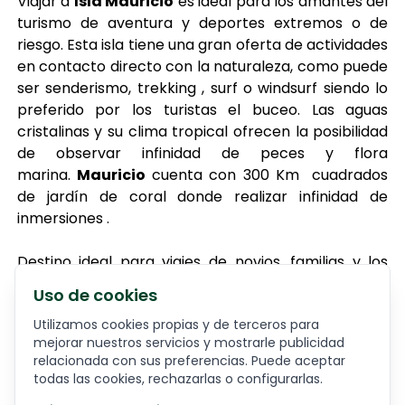
Viajar a
Isla Mauricio
es ideal para los amantes del
turismo de aventura y deportes extremos o de
riesgo. Esta isla tiene una gran oferta de actividades
en contacto directo con la naturaleza, como puede
ser senderismo, trekking , surf o windsurf siendo lo
preferido por los turistas el buceo. Las aguas
cristalinas y su clima tropical ofrecen la posibilidad
de observar infinidad de peces y flora
marina.
Mauricio
cuenta con 300 Km cuadrados
de jardín de coral donde realizar infinidad de
inmersiones .
Destino ideal para viajes de novios, familias y los
amantes del relax y la buena comida.
Uso de cookies
Utilizamos cookies propias y de terceros para
Mauricio forma parte de las
Islas Mascareñas
.
mejorar nuestros servicios y mostrarle publicidad
Dada su situación intertropical, la isla de Mauricio
relacionada con sus preferencias. Puede aceptar
goza de un clima cálido, aunque la influencia
todas las cookies, rechazarlas o configurarlas.
oceánica modera la temperatura. Por la