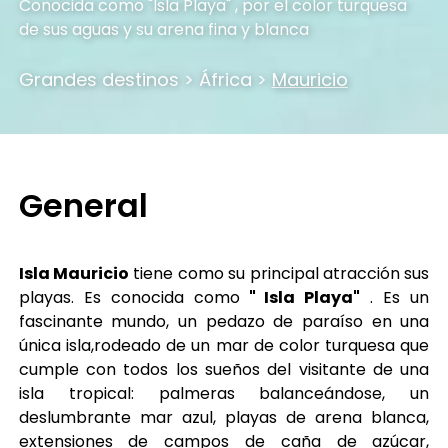
Conocida como "Isla Playa" , por el color turquesa
de sus aguas y su arena fina y blanca
Grandes destinos
>
África
>
Mauricio
General
Isla Mauricio
tiene como su principal atracción sus
playas. Es conocida como
" Isla Playa"
. Es un
fascinante mundo, un pedazo de paraíso en una
única isla,rodeado de un mar de color turquesa que
cumple con todos los sueños del visitante de una
isla tropical: palmeras balanceándose, un
deslumbrante mar azul, playas de arena blanca,
extensiones de campos de caña de azúcar,