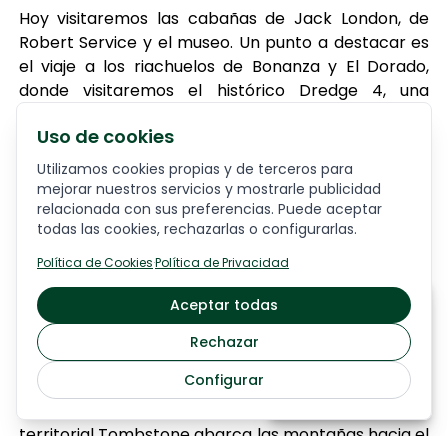
Hoy visitaremos las cabañas de Jack London, de
Robert Service y el museo. Un punto a destacar es
el viaje a los riachuelos de Bonanza y El Dorado,
donde visitaremos el histórico Dredge 4, una
maquina excavadora de oro gigante y una activa
Uso de cookies
mina de oro. Tendrá la oportunidad de probar
suerte con oro de Klondike. A ultima hora de la
Utilizamos cookies propias y de terceros para
tarde, viajaremos por la carretera midnight dome
mejorar nuestros servicios y mostrarle publicidad
para disfrutar de las fantásticas vistas de Dawson y
relacionada con sus preferencias. Puede aceptar
todas las cookies, rechazarlas o configurarlas.
el río Yukón. Por la tarde, tiempo libre para explorar
el pueblo a pie.
Política de Cookies
·
Política de Privacidad
Alojamiento:
DOWNTOWN HOTEL
A partir de
Aceptar todas
5055
€
Día 4 DAWSON CITY – EAGLE PLAINS
Rechazar
Viajaremos por la carretera Drempster, uno de los
Configurar
Saber más
caminos canadienses mas grandiosos. El viaje de
hoy se considera más pintoresco: El Parque
territorial Tombstone abarca las montañas hacia el