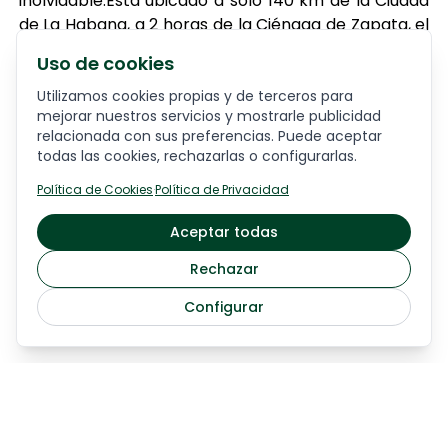
inolvidable.Está ubicado a sólo 140 km de la Ciudad
de La Habana, a 2 horas de la Ciénaga de Zapata, el
mayor humedal del Caribe y muy cerca de la ciudad
Uso de cookies
de Cárdenas y Matanzas.
Utilizamos cookies propias y de terceros para
mejorar nuestros servicios y mostrarle publicidad
Holguín
relacionada con sus preferencias. Puede aceptar
todas las cookies, rechazarlas o configurarlas.
El destino turístico Holguín , en Cuba , se distingue
por su autenticidad, diversidad y alto nivel de
Política de Cookies
·
Política de Privacidad
sostenibilidad. Destaca por sus relieves pintorescos
Aceptar todas
de gran valor paisajístico que constituyen un
conjunto de elementos tangibles, cargado de
Rechazar
símbolos culturales ya que es una plataforma para
Configurar
el diálogo entre culturas y del hombre con la
naturaleza.
Trinidad
Trinidad de Cuba posee uno de los complejos