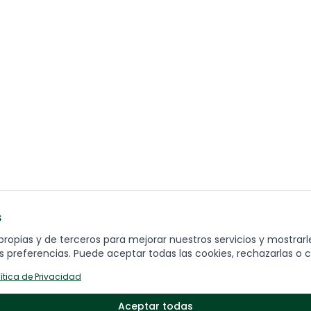
s
ENCUENTRA TU VIAJE
C
propias y de terceros para mejorar nuestros servicios y mostrarl
Fo
 preferencias. Puede aceptar todas las cookies, rechazarlas o c
Grandes destinos
lítica de Privacidad
Viajes por temática
Viajes destacados
Aceptar todas
Q