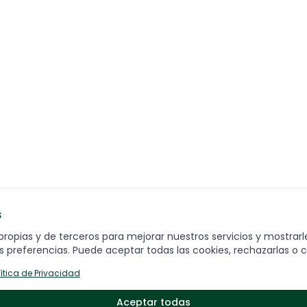
s
ENCUENTRA TU VIAJE
C
propias y de terceros para mejorar nuestros servicios y mostrarl
Fo
 preferencias. Puede aceptar todas las cookies, rechazarlas o c
Grandes destinos
lítica de Privacidad
Viajes por temática
Viajes destacados
Aceptar todas
Q