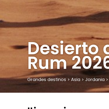
Desierto
Rum 202
Grandes destinos
>
Asia
>
Jordania
>