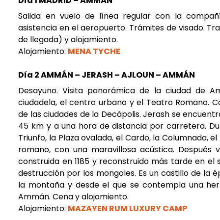
Día 1 MADRID – AMMÁN
Salida en vuelo de línea regular con la compa
asistencia en el aeropuerto. Trámites de visado. Tra
de llegada) y alojamiento.
Alojamiento:
MENA TYCHE
Día 2 AMMÁN – JERASH – AJLOUN – AMMÁN
Desayuno. Visita panorámica de la ciudad de A
ciudadela, el centro urbano y el Teatro Romano. Co
de las ciudades de la Decápolis. Jerash se encue
45 km y a una hora de distancia por carretera. Dur
Triunfo, la Plaza ovalada, el Cardo, la Columnada, el
romano, con una maravillosa acústica. Después vis
construida en 1185 y reconstruido más tarde en el s
destrucción por los mongoles. Es un castillo de la é
la montaña y desde el que se contempla una hermosa
Ammán. Cena y alojamiento.
Alojamiento:
MAZAYEN RUM LUXURY CAMP