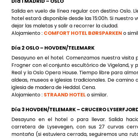
Día 1 MADRID – OSLO
Salida en vuelo de línea regular con destino Oslo. Ll
hotel estará disponible desde las 15:00h. Si nuestro
dejar las maletas y salir a recorrer la ciudad.
Alojamiento :
COMFORT HOTEL BØRSPARKEN
o simil
Día 2 OSLO – HOVDEN/TELEMARK
Desayuno en el hotel. Comenzamos nuestra visita 
Frogner con el conjunto escultórico de Vigeland, y 
Real y la Oslo Opera House. Tiempo libre para almor
aldeas, museos e iglesias tradicionales. De camino 
iglesia de madera de Heddal. Cena.
Alojamiento :
STRAAND HOTEL
o similar.
Día 3 HOVDEN/TELEMARK – CRUCERO LYSERFJOR
Desayuno en el hotel o para llevar. Salida hac
carretera de Lysevegen, con sus 27 curvas cerr
montaña (si estuviera cerrada, seguiremos una ruta