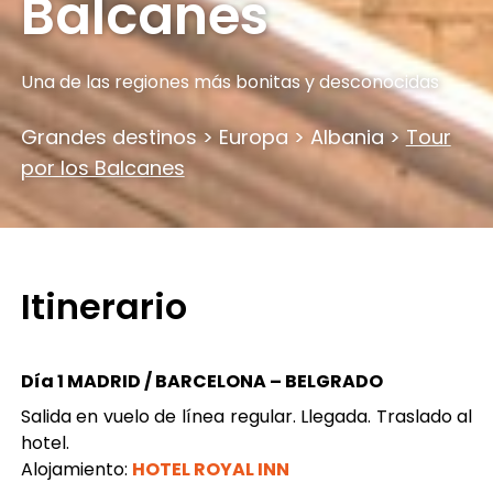
Balcanes
Una de las regiones más bonitas y desconocidas
Grandes destinos
>
Europa
>
Albania
>
Tour
por los Balcanes
Itinerario
Día 1 MADRID / BARCELONA – BELGRADO
Salida en vuelo de línea regular. Llegada. Traslado al
hotel.
Alojamiento:
HOTEL ROYAL INN