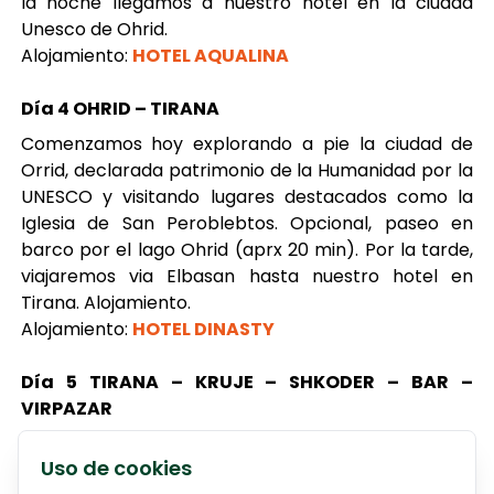
la noche llegamos a nuestro hotel en la ciudad
Unesco de Ohrid.
Alojamiento:
HOTEL AQUALINA
Día 4 OHRID – TIRANA
Comenzamos hoy explorando a pie la ciudad de
Orrid, declarada patrimonio de la Humanidad por la
UNESCO y visitando lugares destacados como la
Iglesia de San Peroblebtos. Opcional, paseo en
barco por el lago Ohrid (aprx 20 min). Por la tarde,
viajaremos via Elbasan hasta nuestro hotel en
Tirana. Alojamiento.
Alojamiento:
HOTEL DINASTY
Día 5 TIRANA – KRUJE – SHKODER – BAR –
VIRPAZAR
Conduzca hasta Kruje, la ciudad del héroe nacional
Uso de cookies
Skanderbek. Después continuamos hacia la ciudad