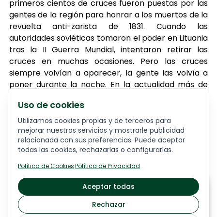
primeros cientos de cruces fueron puestas por las
gentes de la región para honrar a los muertos de la
revuelta anti-zarista de 1831. Cuando las
autoridades soviéticas tomaron el poder en Lituania
tras la II Guerra Mundial, intentaron retirar las
cruces en muchas ocasiones. Pero las cruces
siempre volvían a aparecer, la gente las volvía a
poner durante la noche. En la actualidad más de
50,000 cruces dan testimonio del espíritu del
Uso de cookies
pueblo lituano. La colina fue visitada por el Papa
Juan Pablo II en su visita por Lituania en 1993.
Utilizamos cookies propias y de terceros para
Continuaremos ruta para llegar a Riga. Llegada al
mejorar nuestros servicios y mostrarle publicidad
relacionada con sus preferencias. Puede aceptar
hotel. Registro de entrada y entrega de las
todas las cookies, rechazarlas o configurarlas.
habitaciones.
Alojamiento:
HOTEL AVALON
Política de Cookies
·
Política de Privacidad
A partir de
Aceptar todas
Día
4 RIGA
1404
€
Comienzo de la visita panorámica de Riga, la mayor
Rechazar
y más cosmopolita de las tres capitales bálticas.