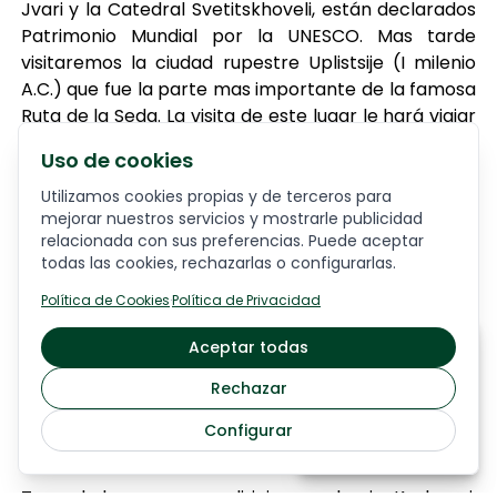
Jvari y la Catedral Svetitskhoveli, están declarados
Patrimonio Mundial por la UNESCO. Mas tarde
visitaremos la ciudad rupestre Uplistsije (I milenio
A.C.) que fue la parte mas importante de la famosa
Ruta de la Seda. La visita de este lugar le hará viajar
al pasado. Este impresionante complejo incluye
Uso de cookies
viviendas antiguas salas, templos, bodegas, túneles
secretos y teatros. Después pasaremos por Gori,
Utilizamos cookies propias y de terceros para
mejorar nuestros servicios y mostrarle publicidad
donde haremos una parada para las fotos cerca
relacionada con sus preferencias. Puede aceptar
del Museo José Stalin. Subimos hacia el norte, por la
todas las cookies, rechazarlas o configurarlas.
carretera Militar de Georgia y disfrutaremos del
paisaje espectacular de las magníficas montañas
Política de Cookies
·
Política de Privacidad
del Cáucaso. Llegada a Gudauri, la famosa estación
A partir de
Aceptar todas
de esquí ubicada a 2.000 – 2.200 metros sobre el
1834
€
nivel del mar. Cena.
Rechazar
Alojamiento:
HOTEL MARCO POLO
Configurar
Saber más
Día 5 GUADURI – STEPANTSMINDA – TIBLISI