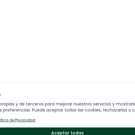
s
ENCUENTRA TU VIAJE
C
propias y de terceros para mejorar nuestros servicios y mostrarl
Fo
 preferencias. Puede aceptar todas las cookies, rechazarlas o c
Grandes destinos
lítica de Privacidad
Viajes por temática
Viajes destacados
Aceptar todas
Q