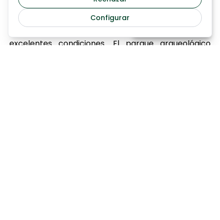
Agrigento para la visita del Valle de los Templos de
Configurar
Saber más
Agrigento, una de las más majestuosas ciudades del
antiguo Mediterraneo, que aún se conserva en
excelentes condiciones. El parque arqueológico
incluye uno de los «mayores tesoros de la herencia
griega en Sicilia, que todavía existe». En el interior se
pueden visitar los templos maravillosos, algunos de
los cuales están bastante intactos. El Valle de los
Templos es patrimonio de la humanidad de la
UNESCO desde 1997. Cena y alojamiento en el hotel
de Agrigento.
Alojamiento:
BAIA DE ULISSE
Día 5 AGRIGENTO – MODICA-RAGUSA -SIRACUSA
Desayuno en el hotel. Salida hacia Modica ciudad en
el sur de Sicilia, declarada como parte de las
ciudades del barroco tardío de Val di Noto. Fundada
alrededor del siglo VII ac durante el periodo de