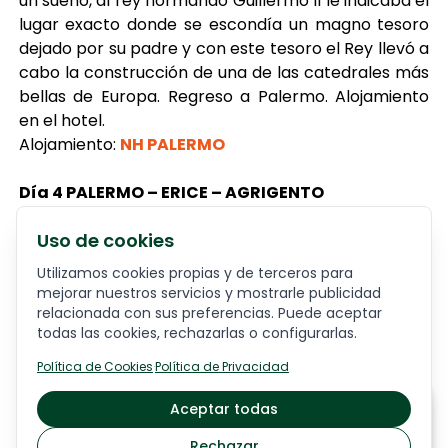
un sueño, al rey normando Guillermo II le indicaba el
lugar exacto donde se escondía un magno tesoro
dejado por su padre y con este tesoro el Rey llevó a
cabo la construcción de una de las catedrales más
bellas de Europa. Regreso a Palermo. Alojamiento
en el hotel.
Alojamiento:
NH PALERMO
Día 4 PALERMO – ERICE – AGRIGENTO
Desayuno en el hotel y salida hacia Erice, pueblo
Uso de cookies
medieval situado a 750 metros sobre el nivel del
mar. Erice reúne muchos rasgos sicilianos, como un
Utilizamos cookies propias y de terceros para
mejorar nuestros servicios y mostrarle publicidad
urbanismo normando, la organización árabe de la
relacionada con sus preferencias. Puede aceptar
vivienda alrededor del patio y un amplio abanico de
todas las cookies, rechazarlas o configurarlas.
dulces. Degustación en una pastelería típica de
pastelitos de almendra y un vasito de vino moscato.
Política de Cookies
·
Política de Privacidad
Continuación hacia la parte occidental de Sicilia.
A partir de
Aceptar todas
Almuerzo
en una casa rural con degustación de
2416
€
aceite de oliva. Después del almuerzo, salida hacia
Rechazar