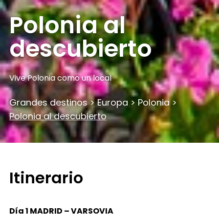
Polonia al
descubierto
Vive Polonia como un local
Grandes destinos
>
Europa
>
Polonia
>
Polonia al descubierto
Itinerario
Día 1 MADRID – VARSOVIA