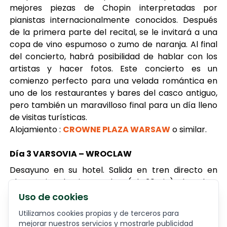
mejores piezas de Chopin interpretadas por
pianistas internacionalmente conocidos. Después
de la primera parte del recital, se le invitará a una
copa de vino espumoso o zumo de naranja. Al final
del concierto, habrá posibilidad de hablar con los
artistas y hacer fotos. Este concierto es un
comienzo perfecto para una velada romántica en
uno de los restaurantes y bares del casco antiguo,
pero también un maravilloso final para un día lleno
de visitas turísticas.
Alojamiento :
CROWNE PLAZA WARSAW
o similar.
Día 3 VARSOVIA – WROCLAW
Desayuno en su hotel. Salida en tren directo en
clase turista hacia Wroclaw (4h 30min). Llegada y
traslado al hotel. Comience a explorar Wroclaw
Uso de cookies
visitando una panadería polaca y probando dulces
Utilizamos cookies propias y de terceros para
locales. Se trata de una experiencia encantadora.
mejorar nuestros servicios y mostrarle publicidad