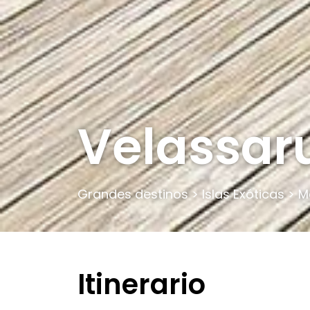
Velassar
Grandes destinos
>
Islas Exóticas
>
M
Itinerario