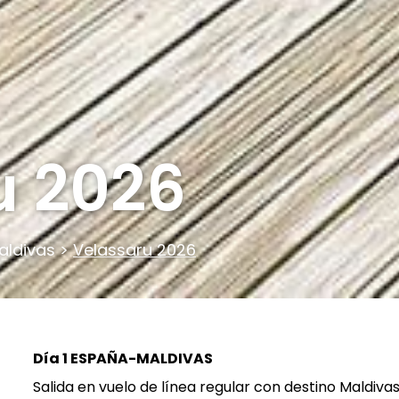
u 2026
aldivas
>
Velassaru 2026
Día 1 ESPAÑA-MALDIVAS
Salida en vuelo de línea regular con destino Maldivas