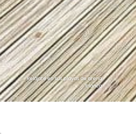
Relájate en sus playas de arena
blanca
.