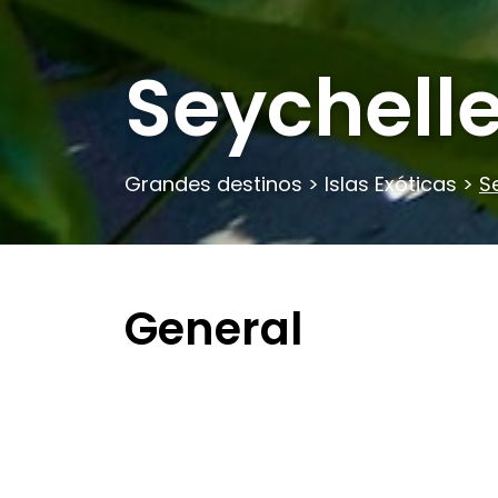
Seychell
Grandes destinos
>
Islas Exóticas
>
S
General