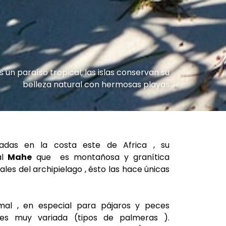
s un paraíso tropical, las islas conservan su
belleza natural con hermosas playas
adas en la costa este de Africa , su
l
Mahe
que es montañosa y granítica
pales del archipielago , ésto las hace únicas
mal , en especial para pájaros y peces
 es muy variada (tipos de palmeras ).