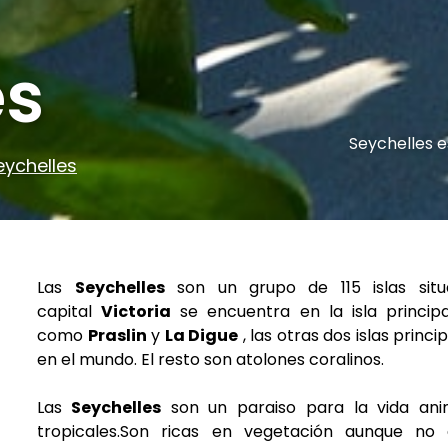
es
Seychelles e
eychelles
Las
Seychelles
son un grupo de 115 islas situ
capital
Victoria
se encuentra en la isla principa
como
Praslin
y
La Digue
, las otras dos islas princi
en el mundo. El resto son atolones coralinos.
Las
Seychelles
son un paraiso para la vida ani
tropicales.Son ricas en vegetación aunque no