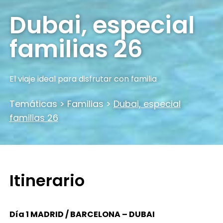
Dubai, especial
familias 26
El viaje ideal para disfrutar con familia
Temáticas
>
Familias
>
Dubai, especial
familias 26
Itinerario
Día 1 MADRID / BARCELONA – DUBAI