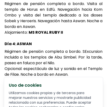
Régimen de pensión completa a bordo. Visita al
templo de Horus en Edfú. Navegación hacia Kom
Ombo y visita del templo dedicado a los dioses
Sobek y Heroeris. Navegación hasta Aswan. Noche a
bordo en Aswan.
Alojamiento:
MS ROYAL RUBY II
Día 4: ASWAN
Régimen de pensión completa a bordo. SExcursion
incluida a los templos de Abu Simbel. Por la tarde,
paseo en faluca por el Nilo.
Opcional: espectáculo de luz y sonido en el Templo
de Filae. Noche a bordo en Aswan.
Alojamiento:
MS ROYAL RUBY II
Uso de cookies
Día 5: ASWAN – EL CAIRO
Utilizamos cookies propias y de terceros para
mejorar nuestros servicios y mostrarle publicidad
Desayuno y desembarque. Excursión incluida al
relacionada con sus preferencias. Puede aceptar
templo de Filae. Almuerzo a bordo en Aswan. Con