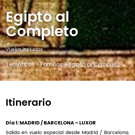
Egipto al
Completo
Vuelos incluidos
Temáticas
>
Familias
>
Egipto al Completo
Itinerario
Día 1: MADRID / BARCELONA – LUXOR
Salida en vuelo especial desde Madrid / Barcelona.