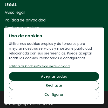
LEGAL
Aviso legal
Política de privacidad
Gestionar cookies
Uso de cookies
Your Company
Utilizamos cookies propias y de terceros para
mejorar nuestros servicios y mostrarle publicidad
relacionada con sus preferencias. Puede aceptar
Calle
Francesc Layret, 30,
todas las cookies, rechazarlas o configurarlas.
08208 Sabadell, Barcelona
Política de Cookies
·
Política de Privacidad
93 717 34 63 · 622 23 26 28
Aceptar todas
veuremon@veuremon.com
Rechazar
Configurar
Veuremón © 2024
Web development by
NORDLY ARROW
Web design by Edelweiss Villalón