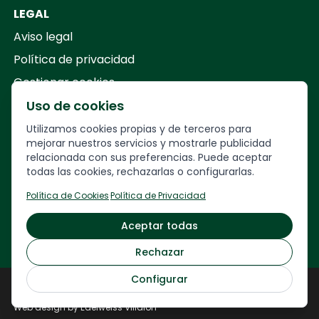
LEGAL
Aviso legal
Política de privacidad
Gestionar cookies
Uso de cookies
Your Company
Utilizamos cookies propias y de terceros para
mejorar nuestros servicios y mostrarle publicidad
relacionada con sus preferencias. Puede aceptar
Calle
Francesc Layret, 30,
todas las cookies, rechazarlas o configurarlas.
08208 Sabadell, Barcelona
Política de Cookies
·
Política de Privacidad
93 717 34 63 · 622 23 26 28
Aceptar todas
veuremon@veuremon.com
Rechazar
Configurar
Veuremón © 2024
Web development by
NORDLY ARROW
Web design by Edelweiss Villalón