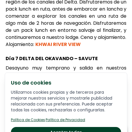
región de los canales del Delta. Disfrutaremos de un
pack lunch en ruta, antes de embarcar en lancha y
comenzar a explorar los canales en una ruta de
algo más de 2 horas de navegación. Disfrutaremos
de un pack lunch en entorno salvaje al finalizar, y
continuaremos a nuestro lodge. Cena y alojamiento.
Alojamiento:
KHWAI RIVER VIEW
Día 7 DELTA DEL OKAVANDO – SAVUTE
Desayuno muy temprano y salida en nuestros
vehículos de safari, accediendo al PN Chobe, por su
acceso sur, Mababe, y desde donde seguiremos en
Uso de cookies
ruta de safari hasta la región de Savute en el PN
Utilizamos cookies propias y de terceros para
Chobe. Almuerzo en el campamento y salida por la
mejorar nuestros servicios y mostrarle publicidad
tarde en ruta de safari. Alojamiento y cena en el
relacionada con sus preferencias. Puede aceptar
campamento.
todas las cookies, rechazarlas o configurarlas.
Alojamiento:
CAMPAMENTO MOVIL DE LUJO
Política de Cookies
·
Política de Privacidad
Días 8 y 9 SAVUTE